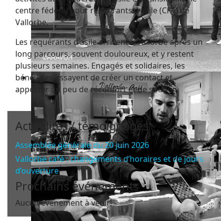
centre fédéral pour requérants d'asile (CFA) de
Vallorbe.
Les requérants d'asile arrivent à Vallorbe après un
long parcours, souvent douloureux, et y restent
plusieurs semaines. Engagés et solidaires, les
bénévoles essayent de créer un contact et
apporter un peu de réconfort et de soutien.
Actualités / témoignages
Assemblée générale du 20 juin 2026
Vallorbe café : changements d’horaires et de jours
d’ouverture
Prochains événements
Aucun évènement à venir!