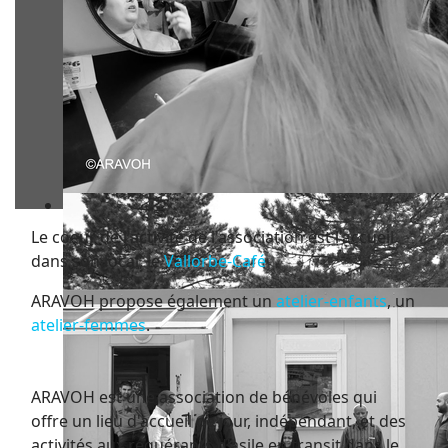
Le coeur de l'activité de l'association est l'accueil
dans son local, le
Vallorbe-Café
ARAVOH propose également un
atelier-enfants
, un
atelier-femmes
.
ARAVOH est une association de bénévoles qui
offre un lieu d'accueil de jour, indépendant, et des
activités aux requérants d'asile en transit dans le