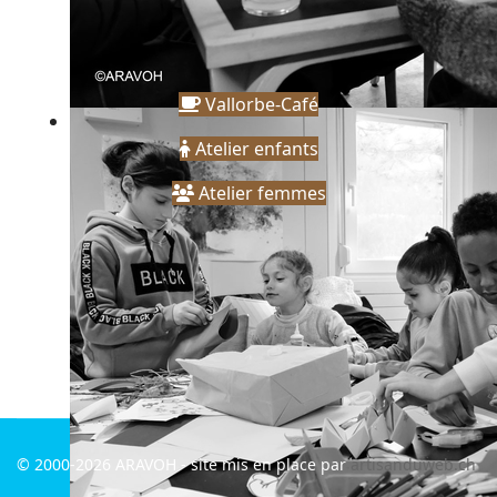
Vallorbe-Café
Atelier enfants
Atelier femmes
© 2000-2026 ARAVOH - site mis en place par
artisanduweb.ch