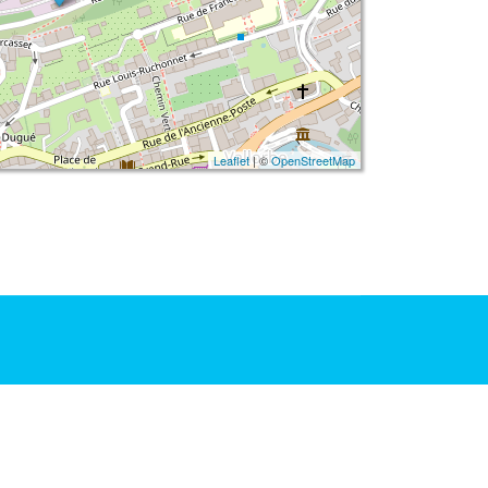
Leaflet
| ©
OpenStreetMap