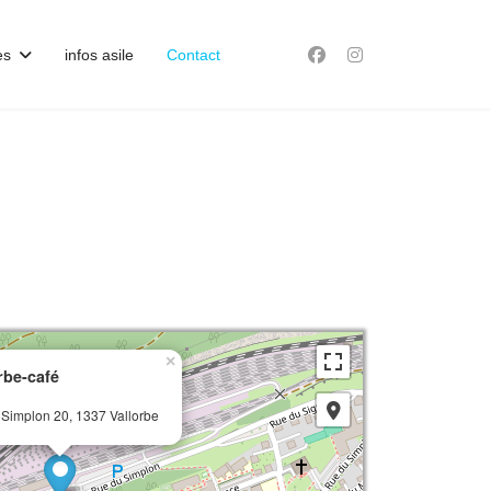
es
infos asile
Contact
×
rbe-café
 Simplon 20, 1337 Vallorbe