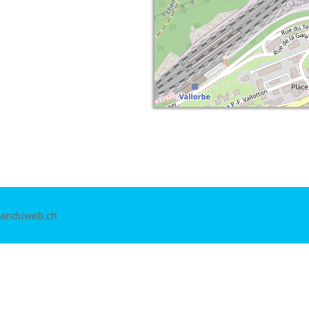
isanduweb.ch