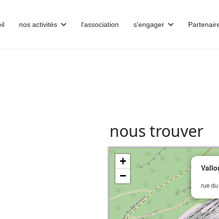
il
nos activités
l'association
s'engager
Partenair
nous trouver
+
Vallo
−
rue du